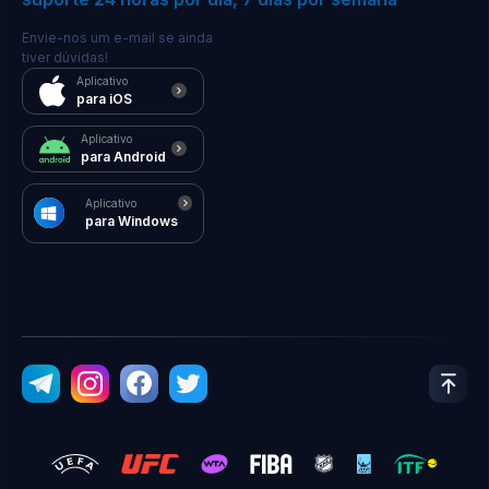
Envie-nos um e-mail se ainda
tiver dúvidas!
Aplicativo
para iOS
Aplicativo
para Android
Aplicativo
para Windows