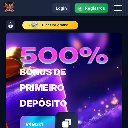
+
Login
Registros
navegação 912bet
barra de controles 912bet
Dinheiro grátis!
BÓNUS DE
PRIMEIRO
DEPÓSITO
v49bkf