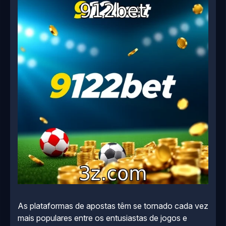
As plataformas de apostas têm se tornado cada vez
mais populares entre os entusiastas de jogos e