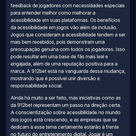
feedback de jogadores com necessidades especiais
para entender melhor como melhorar a
acessibilidade em suas plataformas. Os benefícios
da acessibilidade em jogos vão além da inclusão.
Jogos que consideram a acessibilidade tendem a ser
mais bem recebidos, pois demonstram uma
preocupação genuína com todos os jogadores. Isso
pode resultar em uma base de fãs mais leal e
engajada, além de uma reputação positiva para a
marca. A 912bet está na vanguarda dessa mudança,
mostrando que é possível unir diversão e
responsabilidade social.
Ainda há muito a ser feito, mas iniciativas como as
da 912bet representam um passo na direção certa.
A conscientização sobre acessibilidade no mundo
dos jogos está crescendo, e as empresas que se
dedicam a esse tema certamente estarão à frente
no futuro do entretenimento digital. Jogar é um