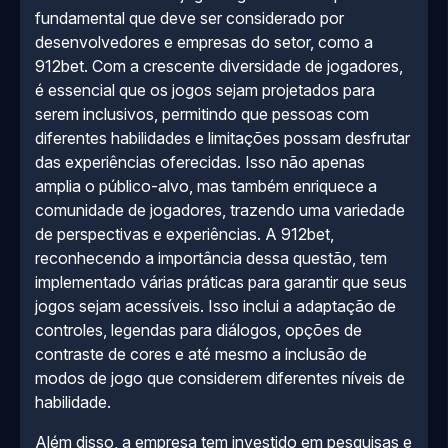
fundamental que deve ser considerado por
desenvolvedores e empresas do setor, como a
912bet. Com a crescente diversidade de jogadores,
é essencial que os jogos sejam projetados para
serem inclusivos, permitindo que pessoas com
diferentes habilidades e limitações possam desfrutar
das experiências oferecidas. Isso não apenas
amplia o público-alvo, mas também enriquece a
comunidade de jogadores, trazendo uma variedade
de perspectivas e experiências. A 912bet,
reconhecendo a importância dessa questão, tem
implementado várias práticas para garantir que seus
jogos sejam acessíveis. Isso inclui a adaptação de
controles, legendas para diálogos, opções de
contraste de cores e até mesmo a inclusão de
modos de jogo que considerem diferentes níveis de
habilidade.
Além disso, a empresa tem investido em pesquisas e