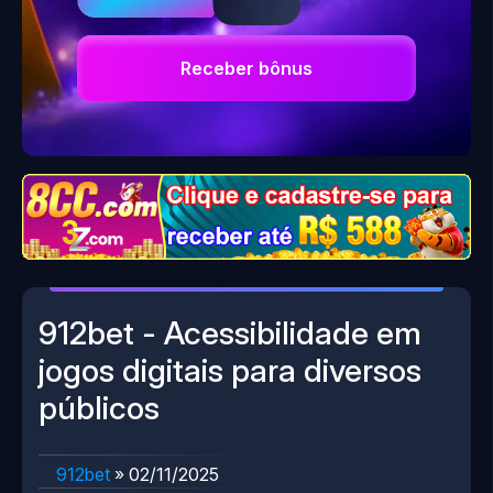
Receber bônus
912bet - Acessibilidade em
jogos digitais para diversos
públicos
912bet
»
02/11/2025